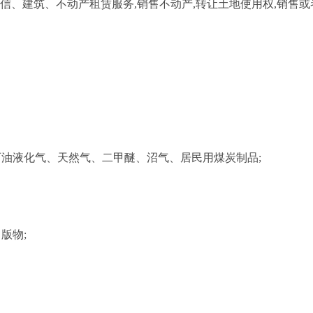
信、建筑、不动产租赁服务,销售不动产,转让土地使用权,销售或者
石油液化气、天然气、二甲醚、沼气、居民用煤炭制品;
版物;